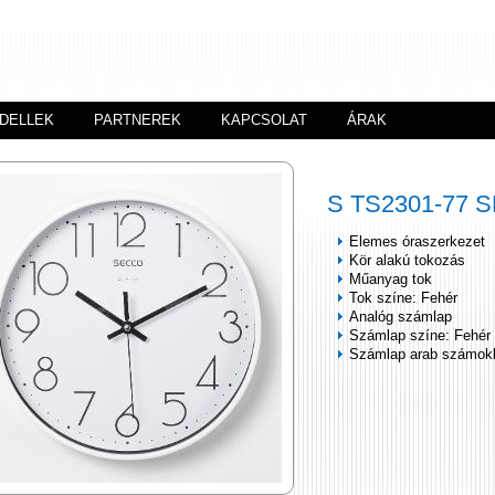
DELLEK
PARTNEREK
KAPCSOLAT
ÁRAK
S TS2301-77 
Elemes óraszerkezet
Kör alakú tokozás
Műanyag tok
Tok színe: Fehér
Analóg számlap
Számlap színe: Fehér
Számlap arab számok