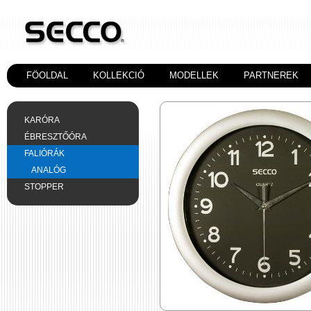
FÖOLDAL
KOLLEKCIÓ
MODELLEK
PARTNEREK
KARÓRA
ÉBRESZTŐÓRA
FALIÓRÁK
ANALÓG
STOPPER